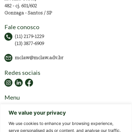
482 - cj. 601/602
Gonzaga - Santos / SP
Fale conosco
(11) 2179-1229
(13) 3877-6909
mclaw@mclaw.adv.br
Redes sociais
Menu
Home
We value your privacy
Escritório
Equipe
We use cookies to enhance your browsing experience,
Atuação
serve personalised ads or content, and analyse our traffic.