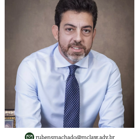
rubensmachado@mclaw.adv.br