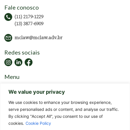
Fale conosco
(11) 2179-1229
(13) 3877-6909
mclaw@mclaw.adv.br
Redes sociais
Menu
Home
We value your privacy
Escritório
Equipe
We use cookies to enhance your browsing experience,
Atuação
serve personalised ads or content, and analyse our traffic.
Artigos
By clicking "Accept All", you consent to our use of
Eventos
cookies.
Cookie Policy
Revista